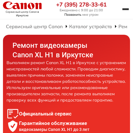
+7 (395) 278-33-61
Ежедневно с 9:00 до 21:00
Сервисный центр Canon
в
Позвонить
мне утром
Иркутске
Сервисный центр Canon
Каталог устройств
Ремон
Ремонт видеокамеры
Canon XL H1 в Иркутске
Выполняем ремонт Canon XL H1 в Иркутске с устранением
неисправностей любой сложности. Проводим диагностику,
выявляем причины поломки, заменяем неисправные
детали и восстанавливаем работоспособность устройства.
Используем оригинальные или рекомендованные
производителем запчасти, после ремонта выполняем
проверку всех функций и предоставляем гарантию.
Официальный сервис
Гарантийное обслуживание
видеокамеры Canon XL H1 до 3 лет