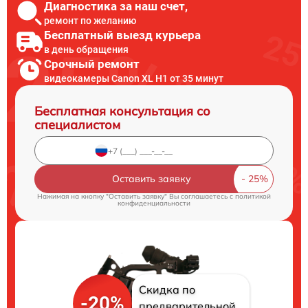
Диагностика за наш счет,
ремонт по желанию
Бесплатный выезд курьера
в день обращения
Срочный ремонт
видеокамеры Canon XL H1 от 35 минут
Бесплатная консультация со
специалистом
Оставить заявку
Нажимая на кнопку "Оставить заявку" Вы соглашаетесь c
политикой
конфиденциальности
Скидка по
-20%
предварительной