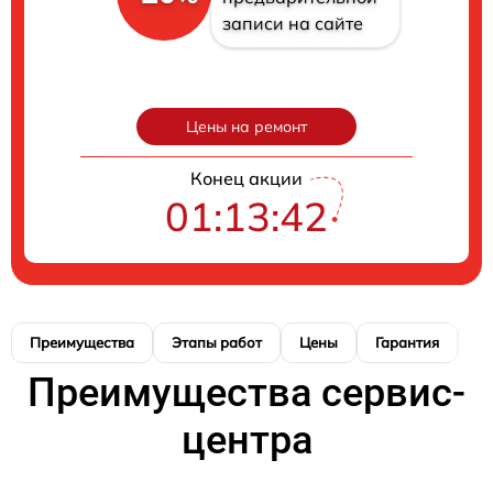
записи на сайте
Цены на ремонт
Конец акции
01:13:41
Преимущества
Этапы работ
Цены
Гарантия
М
Преимущества сервис-
центра