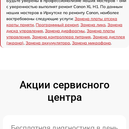
Будьте уверены в профессионализме наших мастеров - они
с уверенностью выполнят ремонт Canon XL H1. По данным
наших мастеров в Иркутске по ремонту Canon, наиболее
востребованы следующие услуги:
Замена платы отсека
карты памяти
,
Программный ремонт
,
Замена линз
,
Замена
диска управления
,
Замена диафрагмы
,
Замена платы
управления
,
Замена контроллера питания
,
Замена дисплея
(экрана)
,
Замена аккумулятора
,
Замена микрофона
.
Акции сервисного
центра
Бесплатная диагностика в день