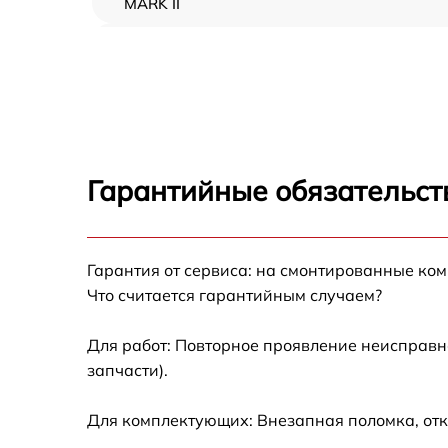
MARK II
Замена фильтра Canon WUX10 MARK II
Замена блока питания Canon WUX10 MAR
II
Ремонт блока управления Canon WUX10
MARK II
Гарантийные обязательств
Ремонт материнской платы Canon WUX10
MARK II
Гарантия от сервиса: на смонтированные ко
Замена линзы Canon WUX10 MARK II
Что считается гарантийным случаем?
Замена светодиода Canon WUX10 MARK II
Для работ: Повторное проявление неисправн
запчасти).
Ремонт блока питания Canon WUX10 MARK
II
Для комплектующих: Внезапная поломка, отк
Замена вентилятора системы охлаждения