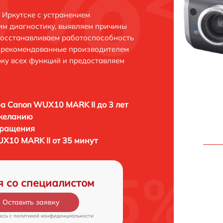
Иркутске с устранением
м диагностику, выявляем причины
восстанавливаем работоспособность
и рекомендованные производителем
рку всех функций и предоставляем
а Canon WUX10 MARK II до 3 лет
 желанию
бращения
X10 MARK II от 35 минут
я со специалистом
Оставить заявку
есь c
политикой конфиденциальности