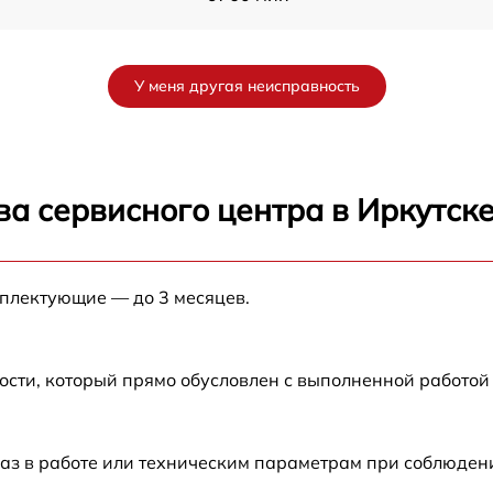
от 60 мин
У меня другая неисправность
K
от 60 мин
от 60 мин
а сервисного центра в Иркутск
от 60 мин
мплектующие — до 3 месяцев.
от 60 мин
от 60 мин
ости, который прямо обусловлен с выполненной работой
от 60 мин
аз в работе или техническим параметрам при соблюден
от 60 мин