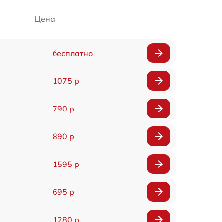
Цена
бесплатно
1075 р
790 р
890 р
1595 р
695 р
1280 р