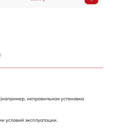
400 р
1390 р
1700 р
е
1145 р
1050 р
690 р
 (например, неправильная установка
790 р
ии условий эксплуатации.
1500 р