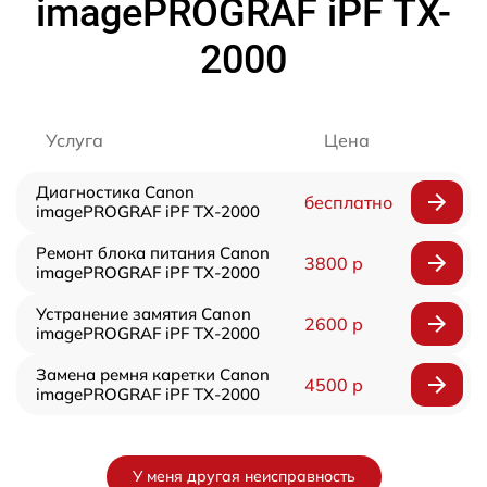
imagePROGRAF iPF TX-
2000
Услуга
Цена
Диагностика Canon
бесплатно
imagePROGRAF iPF TX-2000
Ремонт блока питания Canon
3800 р
imagePROGRAF iPF TX-2000
Устранение замятия Canon
2600 р
imagePROGRAF iPF TX-2000
Замена ремня каретки Canon
4500 р
imagePROGRAF iPF TX-2000
У меня другая неисправность