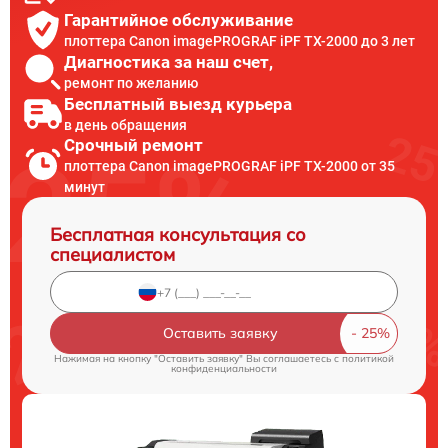
Гарантийное обслуживание
плоттера Canon imagePROGRAF iPF TX-2000 до 3 лет
Диагностика за наш счет,
ремонт по желанию
Бесплатный выезд курьера
в день обращения
Срочный ремонт
плоттера Canon imagePROGRAF iPF TX-2000 от 35
минут
Бесплатная консультация со
специалистом
Оставить заявку
Нажимая на кнопку "Оставить заявку" Вы соглашаетесь c
политикой
конфиденциальности