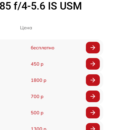
5 f/4-5.6 IS USM
Цена
бесплатно
450 р
1800 р
700 р
500 р
1300 р