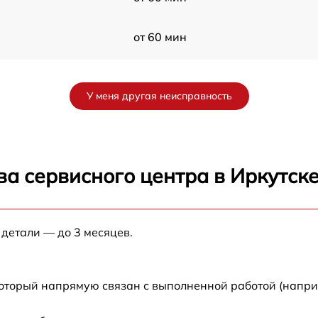
от 60 мин
от 60 мин
У меня другая неисправность
от 60 мин
от 60 мин
а сервисного центра в Иркутск
от 60 мин
 детали — до 3 месяцев.
от 60 мин
от 60 мин
который напрямую связан с выполненной работой (напри
-
от 60 мин