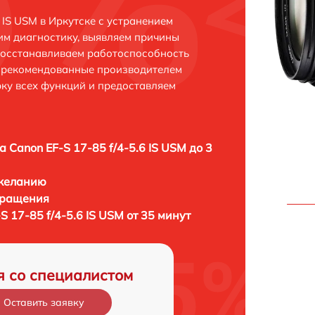
 IS USM в Иркутске с устранением
м диагностику, выявляем причины
восстанавливаем работоспособность
и рекомендованные производителем
рку всех функций и предоставляем
а Canon EF-S 17-85 f/4-5.6 IS USM до 3
 желанию
бращения
S 17-85 f/4-5.6 IS USM от 35 минут
я со специалистом
Оставить заявку