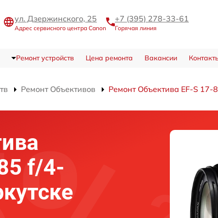
ул. Дзержинского, 25
+7 (395) 278-33-61
Адрес сервисного центра Canon
Горячая линия
Ремонт устройств
Цена ремонта
Вакансии
Контакт
тв
Ремонт Объективов
Ремонт Объектива EF-S 17-85
тива
85 f/4-
ркутске